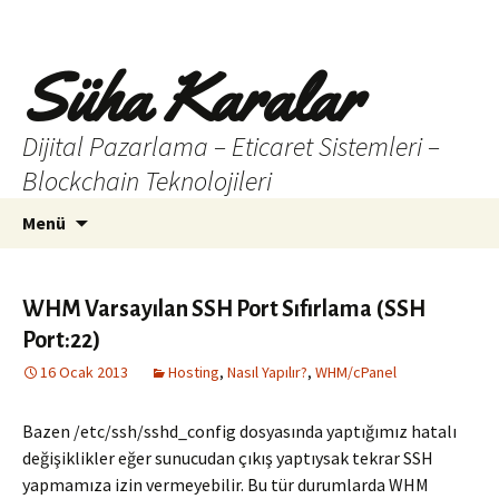
Süha Karalar
Dijital Pazarlama – Eticaret Sistemleri –
Blockchain Teknolojileri
İçeriğe
Arama:
Menü
atla
WHM Varsayılan SSH Port Sıfırlama (SSH
Port:22)
16 Ocak 2013
Hosting
,
Nasıl Yapılır?
,
WHM/cPanel
Bazen /etc/ssh/sshd_config dosyasında yaptığımız hatalı
değişiklikler eğer sunucudan çıkış yaptıysak tekrar SSH
yapmamıza izin vermeyebilir. Bu tür durumlarda WHM