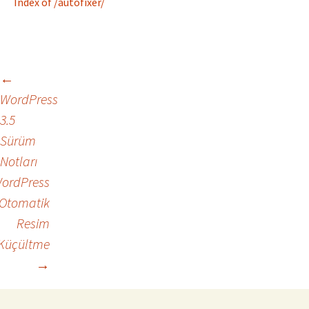
Index of /autofixer/
←
Yazı
WordPress
3.5
dolaşımı
Sürüm
Notları
ordPress
Otomatik
Resim
Küçültme
→