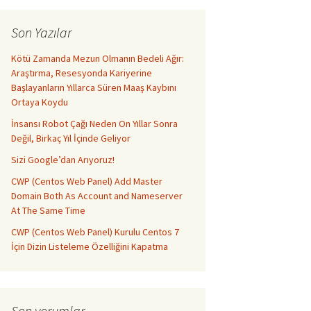
Son Yazılar
Kötü Zamanda Mezun Olmanın Bedeli Ağır:
Araştırma, Resesyonda Kariyerine
Başlayanların Yıllarca Süren Maaş Kaybını
Ortaya Koydu
İnsansı Robot Çağı Neden On Yıllar Sonra
Değil, Birkaç Yıl İçinde Geliyor
Sizi Google’dan Arıyoruz!
CWP (Centos Web Panel) Add Master
Domain Both As Account and Nameserver
At The Same Time
CWP (Centos Web Panel) Kurulu Centos 7
İçin Dizin Listeleme Özelliğini Kapatma
Son yorumlar