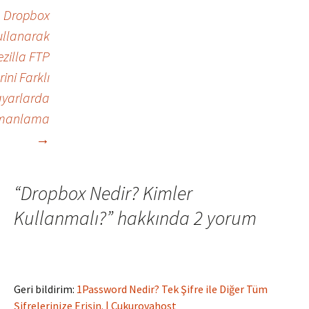
Dropbox
ullanarak
ezilla FTP
rini Farklı
ayarlarda
manlama
→
“
Dropbox Nedir? Kimler
Kullanmalı?
” hakkında 2 yorum
Geri bildirim:
1Password Nedir? Tek Şifre ile Diğer Tüm
Şifrelerinize Erişin. | Çukurovahost