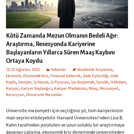
Kötü Zamanda Mezun Olmanın Bedeli Ağır:
Araştırma, Resesyonda Kariyerine
Başlayanların Yıllarca Süren Maaş Kaybını
Ortaya Koydu
25 Ağustos 2025
Haberler
Akademik Araştırma
,
Ekonomi
,
Ekonomik Kriz
,
Finansal Gelecek
,
Gelir Eşitsizliği
,
Gelir
Kaybı
,
Gençler
,
İş Hayatı
,
İş Piyasası
,
İşe Başlamak
,
İşsizlik
,
İstihdam
,
Kariyer
,
Kariyer Başlangıcı
,
Kariyer Planlaması
,
Maaş
,
Mezuniyet
,
Resesyon
,
Üniversite Mezunları
Üniversite mezuniyeti için seçtiğiniz yıl, tüm kariyerinizin
mali seyrini etkileyebilir. Harvard Üniversitesi’nden Lisa B.
Kahn tarafından yürütülen ve uzun soluklu bir araştırmaya
dayanan çalışma, ekonomik kriz döneminde üniversiteden