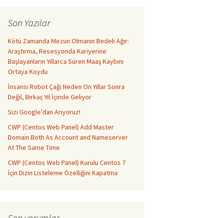
Son Yazılar
Kötü Zamanda Mezun Olmanın Bedeli Ağır:
Araştırma, Resesyonda Kariyerine
Başlayanların Yıllarca Süren Maaş Kaybını
Ortaya Koydu
İnsansı Robot Çağı Neden On Yıllar Sonra
Değil, Birkaç Yıl İçinde Geliyor
Sizi Google’dan Arıyoruz!
CWP (Centos Web Panel) Add Master
Domain Both As Account and Nameserver
At The Same Time
CWP (Centos Web Panel) Kurulu Centos 7
İçin Dizin Listeleme Özelliğini Kapatma
Son yorumlar