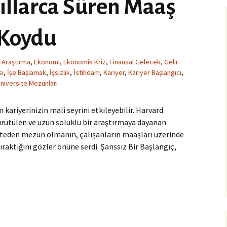
ıllarca Süren Maaş
 Koydu
 Araştırma
,
Ekonomi
,
Ekonomik Kriz
,
Finansal Gelecek
,
Gelir
sı
,
İşe Başlamak
,
İşsizlik
,
İstihdam
,
Kariyer
,
Kariyer Başlangıcı
,
niversite Mezunları
m kariyerinizin mali seyrini etkileyebilir. Harvard
ürütülen ve uzun soluklu bir araştırmaya dayanan
teden mezun olmanın, çalışanların maaşları üzerinde
 bıraktığını gözler önüne serdi. Şanssız Bir Başlangıç,