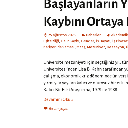
Başlayanların Y
Kaybını Ortaya
25 Ağustos 2025
Haberler
Akademik
Eşitsizliği
,
Gelir Kaybı
,
Gençler
,
İş Hayatı
,
İş Piyasa
Kariyer Planlaması
,
Maaş
,
Mezuniyet
,
Resesyon
,
Ü
Üniversite mezuniyeti için seçtiğiniz yıl, tü
Üniversitesi’nden Lisa B. Kahn tarafından y
çalışma, ekonomik kriz döneminde üniversi
yirmi yıla yayılan kalıcı ve olumsuz bir etki
Kalıcı Bir Etki Araştırma, 1979 ile 1988
Devamını Oku »
Yorum yapın