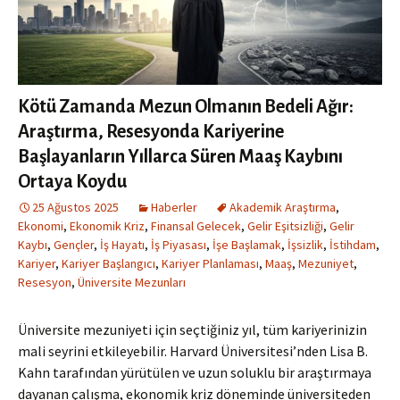
Kötü Zamanda Mezun Olmanın Bedeli Ağır:
Araştırma, Resesyonda Kariyerine
Başlayanların Yıllarca Süren Maaş Kaybını
Ortaya Koydu
25 Ağustos 2025
Haberler
Akademik Araştırma
,
Ekonomi
,
Ekonomik Kriz
,
Finansal Gelecek
,
Gelir Eşitsizliği
,
Gelir
Kaybı
,
Gençler
,
İş Hayatı
,
İş Piyasası
,
İşe Başlamak
,
İşsizlik
,
İstihdam
,
Kariyer
,
Kariyer Başlangıcı
,
Kariyer Planlaması
,
Maaş
,
Mezuniyet
,
Resesyon
,
Üniversite Mezunları
Üniversite mezuniyeti için seçtiğiniz yıl, tüm kariyerinizin
mali seyrini etkileyebilir. Harvard Üniversitesi’nden Lisa B.
Kahn tarafından yürütülen ve uzun soluklu bir araştırmaya
dayanan çalışma, ekonomik kriz döneminde üniversiteden