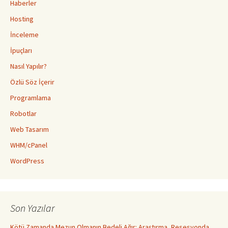
Haberler
Hosting
İnceleme
İpuçları
Nasıl Yapılır?
Özlü Söz İçerir
Programlama
Robotlar
Web Tasarım
WHM/cPanel
WordPress
Son Yazılar
Kötü Zamanda Mezun Olmanın Bedeli Ağır: Araştırma, Resesyonda