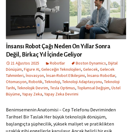
İnsansı Robot Çağı Neden On Yıllar Sonra
Değil, Birkaç Yıl İçinde Geliyor
21 Ağustos 2025
Robotlar
Boston Dynamics
,
Dijital
Dönüşüm
,
Figure AI
,
Geleceğin Teknolojileri
,
Gelecek
,
Gelecek
Tahminleri
,
İnovasyon
,
İnsan-Robot Etkileşimi
,
İnsansı Robotlar
,
Otomasyon
,
Robotik
,
Teknoloji
,
Teknoloji Adaptasyonu
,
Teknoloji
Tarihi
,
Teknolojik Devrim
,
Tesla Optimus
,
Toplumsal Değişim
,
Üstel
Büyüme
,
Yapay Zeka
,
Yapay Zeka Devrimi
Benimsemenin Anatomisi – Cep Telefonu Devriminden
Tarihsel Bir Taslak Her büyük teknolojik dönüşüm,
başlangıçta şüphecilik, yüksek maliyet ve pratiklikten
uzaklık gibi engellerle karşılaşır. Ancak belirli bir eşik