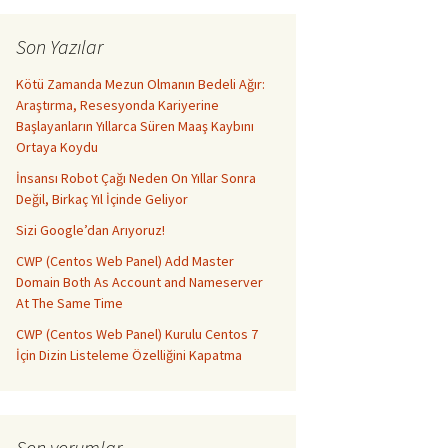
Son Yazılar
Kötü Zamanda Mezun Olmanın Bedeli Ağır:
Araştırma, Resesyonda Kariyerine
Başlayanların Yıllarca Süren Maaş Kaybını
Ortaya Koydu
İnsansı Robot Çağı Neden On Yıllar Sonra
Değil, Birkaç Yıl İçinde Geliyor
Sizi Google’dan Arıyoruz!
CWP (Centos Web Panel) Add Master
Domain Both As Account and Nameserver
At The Same Time
CWP (Centos Web Panel) Kurulu Centos 7
İçin Dizin Listeleme Özelliğini Kapatma
Son yorumlar