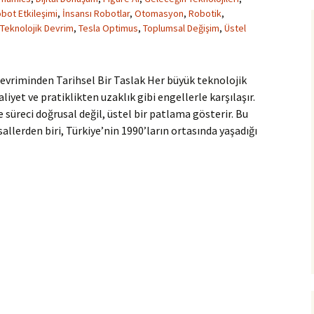
bot Etkileşimi
,
İnsansı Robotlar
,
Otomasyon
,
Robotik
,
Teknolojik Devrim
,
Tesla Optimus
,
Toplumsal Değişim
,
Üstel
riminden Tarihsel Bir Taslak Her büyük teknolojik
yet ve pratiklikten uzaklık gibi engellerle karşılaşır.
 süreci doğrusal değil, üstel bir patlama gösterir. Bu
llerden biri, Türkiye’nin 1990’ların ortasında yaşadığı