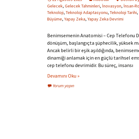
Gelecek
,
Gelecek Tahminleri
,
İnovasyon
,
İnsan-Ro
Teknoloji
,
Teknoloji Adaptasyonu
,
Teknoloji Tarihi
,
Büyüme
,
Yapay Zeka
,
Yapay Zeka Devrimi
Benimsemenin Anatomisi – Cep Telefonu Dev
dönüşüm, başlangıçta şüphecilik, yüksek mali
Ancak belirli bir eşik aşıldığında, benimseme
dinamiği anlamak için en güçlü tarihsel emsa
cep telefonu devrimidir. Bu süreç, insansı
Devamını Oku »
Yorum yapın