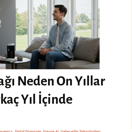
ağı Neden On Yıllar
kaç Yıl İçinde
ynamics
,
Dijital Dönüşüm
,
Figure AI
,
Geleceğin Teknolojileri
,