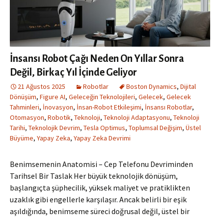
İnsansı Robot Çağı Neden On Yıllar Sonra
Değil, Birkaç Yıl İçinde Geliyor
21 Ağustos 2025
Robotlar
Boston Dynamics
,
Dijital
Dönüşüm
,
Figure AI
,
Geleceğin Teknolojileri
,
Gelecek
,
Gelecek
Tahminleri
,
İnovasyon
,
İnsan-Robot Etkileşimi
,
İnsansı Robotlar
,
Otomasyon
,
Robotik
,
Teknoloji
,
Teknoloji Adaptasyonu
,
Teknoloji
Tarihi
,
Teknolojik Devrim
,
Tesla Optimus
,
Toplumsal Değişim
,
Üstel
Büyüme
,
Yapay Zeka
,
Yapay Zeka Devrimi
Benimsemenin Anatomisi – Cep Telefonu Devriminden
Tarihsel Bir Taslak Her büyük teknolojik dönüşüm,
başlangıçta şüphecilik, yüksek maliyet ve pratiklikten
uzaklık gibi engellerle karşılaşır. Ancak belirli bir eşik
aşıldığında, benimseme süreci doğrusal değil, üstel bir